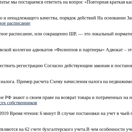
статье мы постараемся ответить на вопрос «Повторная краткая ка
го и ненадлежащего качества, порядок действий На основании З
ное расписание
тное расписание, или сокращенно ШР, — это локальный нормати
овской коллегии адвокатов «Филиппов и партнеры» Адвокат – эт
ществить регистрацию Согласно действующим законам и постан
налога. Пример расчета Схему начисления налога на недвижимос
е РФ знают о своем праве на возврат товара и потраченных на н
всех собственников
019 Время чтения: 6 минут В случае постановки на учет в чьей-
вляются на 62 счете бухгалтерского учета.В чем особенности уч