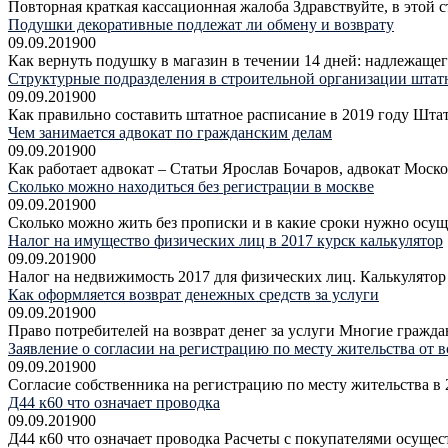
Повторная краткая кассационная жалоба Здравствуйте, в этой 
Подушки декоративные подлежат ли обмену и возврату
09.09.2019
0
0
Как вернуть подушку в магазин в течении 14 дней: надлежаще
Структурные подразделения в строительной организации штат
09.09.2019
0
0
Как правильно составить штатное расписание в 2019 году Шта
Чем занимается адвокат по гражданским делам
09.09.2019
0
0
Как работает адвокат – Статьи Ярослав Бочаров, адвокат Моск
Сколько можно находиться без регистрации в москве
09.09.2019
0
0
Сколько можно жить без прописки и в какие сроки нужно осу
Налог на имущество физических лиц в 2017 курск калькулятор
09.09.2019
0
0
Налог на недвижимость 2017 для физических лиц. Калькулятор 
Как оформляется возврат денежных средств за услуги
09.09.2019
0
0
Право потребителей на возврат денег за услуги Многие граждан
Заявление о согласии на регистрацию по месту жительства от 
09.09.2019
0
0
Согласие собственника на регистрацию по месту жительства в 2
Д44 к60 что означает проводка
09.09.2019
0
0
Д44 к60 что означает проводка Расчеты с покупателями осущест